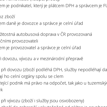
em je podnikatel, který je plátcem DPH a správcem je F
oz zboží
em daně je dovozce a správce je celní úřad
ležitostná autobusová doprava v ČR provozovaná
ičními provozovateli
em je provozovatel a správce je celní úřad
i dovozu, vývozu a v mezinárodní přepravě
 při dovozu (zboží podléhá DPH, služby nepodléhají da
ají ho celní orgány spolu se clem
žející podnik má právo na odpočet, tak jako u tuzemsk
ek
při vývozu (zboží i služby jsou osvobozeny)