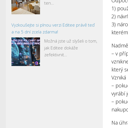
Odpoče
ten…
1) pou
2) náv
3) nár
Vyzkoušejte si plnou verzi Editee právě teď
a na 5 dní zcela zdarma!
kterém
Možná jste už slyšeli o tom,
Nadmě
jak Editee dokáže
– v pří
zefektivnit…
vznikn
který 
Vzniká 
– poku
vyrábí
– poku
nakupo
Na úhr