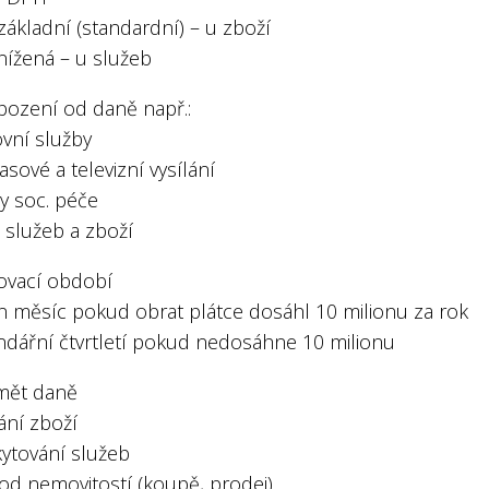
ákladní (standardní) – u zboží
nížená – u služeb
bození od daně např.:
ovní služby
asové a televizní vysílání
y soc. péče
 služeb a zboží
ovací období
en měsíc pokud obrat plátce dosáhl 10 milionu za rok
endářní čtvrtletí pokud nedosáhne 10 milionu
mět daně
ání zboží
kytování služeb
vod nemovitostí (koupě, prodej)