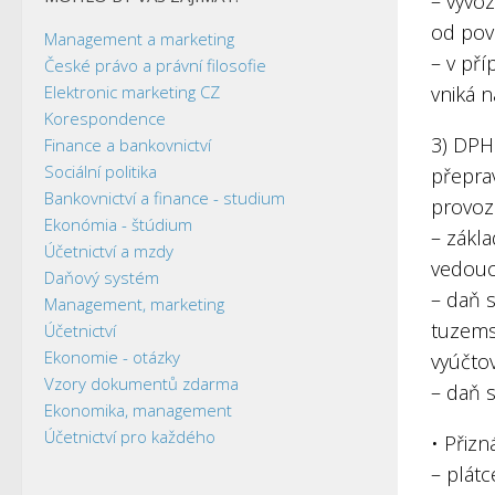
– vývo
od pov
Management a marketing
– v př
České právo a právní filosofie
Elektronic marketing CZ
vniká 
Korespondence
3) DPH
Finance a bankovnictví
Sociální politika
přepra
Bankovnictví a finance - studium
provozo
Ekonómia - štúdium
– zákl
Účetnictví a mzdy
vedouc
Daňový systém
– daň s
Management, marketing
tuzems
Účetnictví
Ekonomie - otázky
vyúčto
Vzory dokumentů zdarma
– daň 
Ekonomika, management
Účetnictví pro každého
• Přiz
– plát