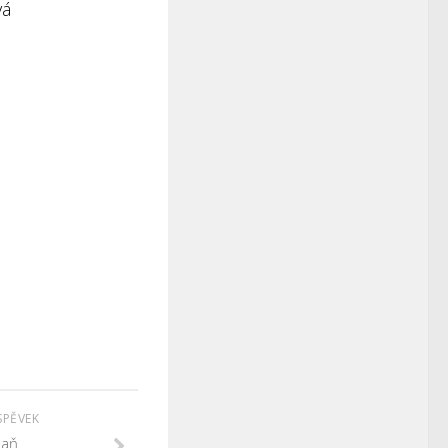
vá
SPĚVEK
daň