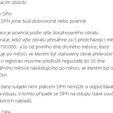
acím období.
ce DPH
ci DPH jsme buď dobrovolně nebo povinně.
race je povinná podle výše dosahovaného obratu.
nná je, když výše obratu přesáhne za 3 předcházející mě
 750.000,- a to od prvního dne druhého měsíce, který
uje po měsíci, ve kterém byl stanovený obrat překročen
 o registraci musíme předložit nejpozději do 20 dne
ářního měsíce následujícího po měsíci, ve kterém byl 
čen.
že daný subjekt není plátcem DPH nemůže si odpočítáva
 vstupu. V tomto případě se DPH na vstupu stává souč
astních nákladů.
y DPH