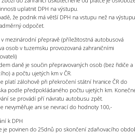
z zboží do zahraničí uskutečněné od plátce je osvoboz
innosti uplatnit DPH na výstupu.
ípadě, že podnik má větší DPH na vstupu než na výstup
nadměrný odpočet.
 v mezinárodní přepravě (příležitostná autobusová
va osob v tuzemsku provozovaná zahraničními
vateli)
adem daně je součin přepravovaných osob (bez řidiče a 
ího) a počtu ujetých km v ČR.
e platí zálohově při překročení státní hranice ČR do
ka podle předpokládaného počtu ujetých km. Konečn
vání se provádí pří návratu autobusu zpět.
se nevyměřuje ani se nevrací do hodnoty 100,-
nání k DPH
ce je povinen do 25dnů po skončení zdaňovacího obdo