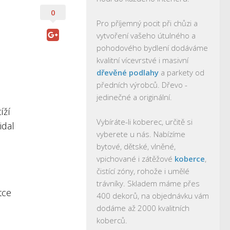
0
Pro příjemný pocit při chůzi a
vytvoření vašeho útulného a
pohodového bydlení dodáváme
kvalitní vícevrstvé i masivní
dřevěné podlahy
a parkety od
předních výrobců. Dřevo -
jedinečné a originální.
íží
Vybíráte-li koberec, určitě si
idal
vyberete u nás. Nabízíme
bytové, dětské, vlněné,
vpichované i zátěžové
koberce
,
čistící zóny, rohože i umělé
trávníky. Skladem máme přes
tce
400 dekorů, na objednávku vám
dodáme až 2000 kvalitních
koberců.