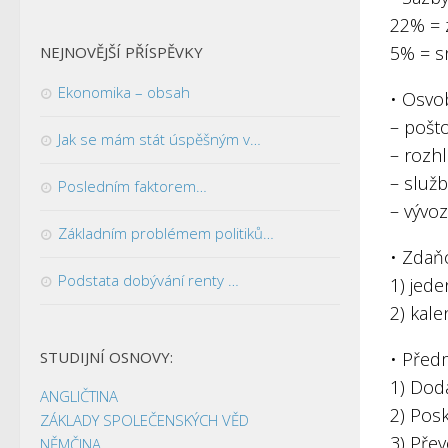
22% = z
5% = s
NEJNOVĚJŠÍ PŘÍSPĚVKY
Ekonomika – obsah
• Osvo
– pošt
Jak se mám stát úspěšným v…
– rozhl
– služb
Posledním faktorem…
– vývoz
Základním problémem politiků…
• Zdaň
Podstata dobývání renty …
1) jed
2) kal
STUDIJNÍ OSNOVY:
• Před
1) Dod
ANGLIČTINA
2) Pos
ZÁKLADY SPOLEČENSKÝCH VĚD
3) Pře
NĚMČINA