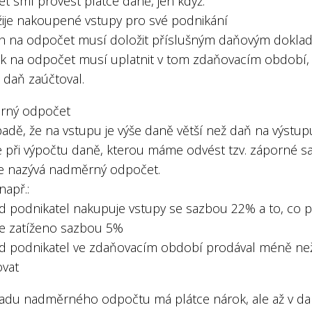
t smí provést plátce daně, jen když:
žije nakoupené vstupy pro své podnikání
rh na odpočet musí doložit příslušným daňovým dokl
ok na odpočet musí uplatnit v tom zdaňovacím období,
 daň zaúčtoval.
rný odpočet
padě, že na vstupu je výše daně větší než daň na výstup
e při výpočtu daně, kterou máme odvést tzv. záporné sa
se nazývá nadměrný odpočet.
např.:
d podnikatel nakupuje vstupy se sazbou 22% a to, co 
 je zatíženo sazbou 5%
d podnikatel ve zdaňovacím období prodával méně ne
vat
adu nadměrného odpočtu má plátce nárok, ale až v da