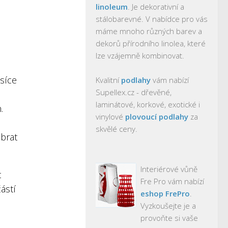
linoleum
. Je dekorativní a
stálobarevné. V nabídce pro vás
máme mnoho různých barev a
dekorů přírodního linolea, které
lze vzájemně kombinovat.
síce
Kvalitní
podlahy
vám nabízí
Supellex.cz - dřevěné,
laminátové, korkové, exotické i
.
vinylové
plovoucí podlahy
za
skvělé ceny.
obrat
Interiérové vůně
t
Fre Pro vám nabízí
ástí
eshop FrePro
.
Vyzkoušejte je a
provoňte si vaše