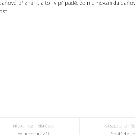
aňové přiznání, a to i v případě, že mu nevznikla daňo
ost.
PŘEDCHOZÍ PŘÍSPĚVEK
NÁSLEDUJÍCÍ PŘÍ
Financování ZO
Spotřební 