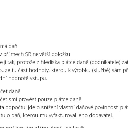
ímá daň
 v příjmech SR největší položku
se ji tak, protože z hlediska plátce daně (podnikatele) zat
uze tu část hodnoty, kterou k výrobku (službě) sám př
dní hodnotě vstupu.
čet daně
čet smí provést pouze plátce daně
a odpočtu: Jde o snížení vlastní daňové povinnosti plá
átu o daň, kterou mu vyfakturoval jeho dodavatel.