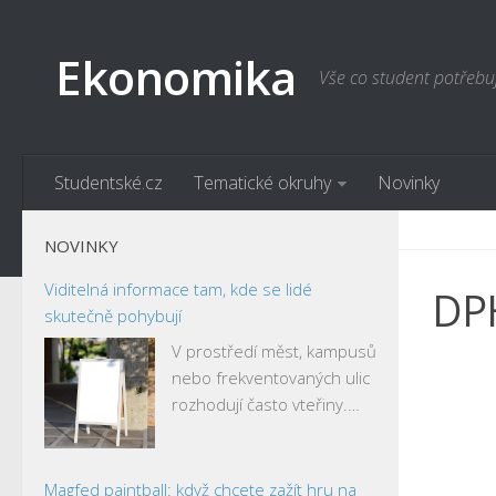
Ekonomika
Vše co student potřebu
Studentské.cz
Tematické okruhy
Novinky
NOVINKY
Viditelná informace tam, kde se lidé
DP
skutečně pohybují
V prostředí měst, kampusů
nebo frekventovaných ulic
rozhodují často vteřiny.…
Magfed paintball: když chcete zažít hru na