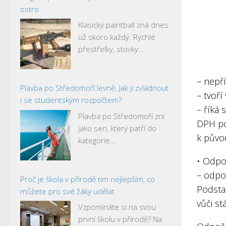
ostro
Klasický paintball zná dnes
už skoro každý. Rychlé
přestřelky, stovky…
– nepř
Plavba po Středomoří levně: Jak ji zvládnout
– tvoří
i se studentským rozpočtem?
– říká 
Plavba po Středomoří zní
DPH po
jako sen, který patří do
k půvo
kategorie…
• Odpo
– odpo
Proč je škola v přírodě tím nejlepším, co
Podstat
můžete pro své žáky udělat
vůči st
Vzpomínáte si na svou
první školu v přírodě? Na