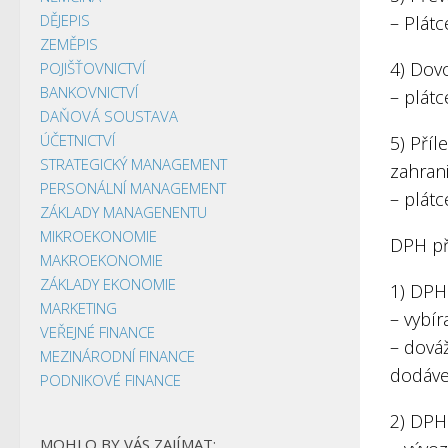
DĚJEPIS
– Plátc
ZEMĚPIS
4) Dov
POJIŠŤOVNICTVÍ
BANKOVNICTVÍ
– plátc
DAŇOVÁ SOUSTAVA
ÚČETNICTVÍ
5) Pří
STRATEGICKÝ MANAGEMENT
zahran
PERSONÁLNÍ MANAGEMENT
– plátc
ZÁKLADY MANAGENENTU
MIKROEKONOMIE
DPH př
MAKROEKONOMIE
ZÁKLADY EKONOMIE
1) DPH
MARKETING
– vybír
VEŘEJNÉ FINANCE
– dová
MEZINÁRODNÍ FINANCE
dodáv
PODNIKOVÉ FINANCE
2) DPH 
MOHLO BY VÁS ZAJÍMAT: