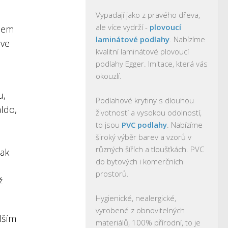
Vypadají jako z pravého dřeva,
ale více vydrží -
plovoucí
adem
laminátové podlahy
. Nabízíme
 ve
kvalitní laminátové plovoucí
podlahy Egger. Imitace, která vás
okouzlí.
u,
Podlahové krytiny s dlouhou
ldo,
životností a vysokou odolností,
to jsou
PVC podlahy
. Nabízíme
široký výběr barev a vzorů v
různých šířích a tloušťkách. PVC
pak
do bytových i komerčních
prostorů.
ž
Hygienické, nealergické,
vyrobené z obnovitelných
lším
materiálů, 100% přírodní, to je