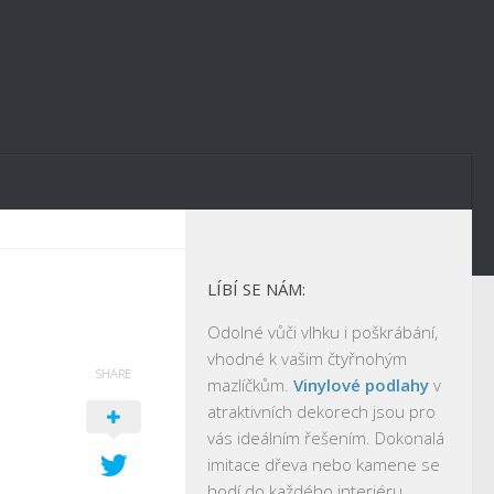
LÍBÍ SE NÁM:
Odolné vůči vlhku i poškrábání,
vhodné k vašim čtyřnohým
SHARE
mazlíčkům.
Vinylové podlahy
v
atraktivních dekorech jsou pro
vás ideálním řešením. Dokonalá
imitace dřeva nebo kamene se
hodí do každého interiéru.