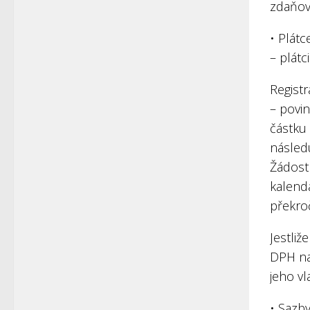
zdaňov
• Plát
– plát
Regist
– povi
částku
násled
Žádost
kalend
překro
Jestli
DPH na
jeho vl
• Sazb