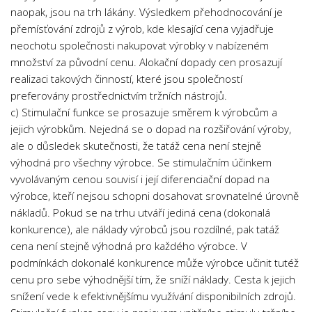
naopak, jsou na trh lákány. Výsledkem přehodnocování je
Psychologie a Sociologie
přemísťování zdrojů z výrob, kde klesající cena vyjadřuje
Společenské vědy
neochotu společnosti nakupovat výrobky v nabízeném
Technika
množství za původní cenu. Alokační dopady cen prosazují
realizaci takových činností, které jsou společností
Účetnictví
preferovány prostřednictvím tržních nástrojů.
Zdravotnictví
c) Stimulační funkce se prosazuje směrem k výrobcům a
Zeměpis
jejich výrobkům. Nejedná se o dopad na rozšiřování výroby,
ale o důsledek skutečnosti, že tatáž cena není stejně
Novinky
výhodná pro všechny výrobce. Se stimulačním účinkem
vyvolávaným cenou souvisí i její diferenciační dopad na
výrobce, kteří nejsou schopni dosahovat srovnatelné úrovně
nákladů. Pokud se na trhu utváří jediná cena (dokonalá
konkurence), ale náklady výrobců jsou rozdílné, pak tatáž
cena není stejně výhodná pro každého výrobce. V
podmínkách dokonalé konkurence může výrobce učinit tutéž
cenu pro sebe výhodnější tím, že sníží náklady. Cesta k jejich
snížení vede k efektivnějšímu využívání disponibilních zdrojů.