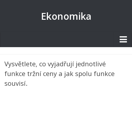
Ekonomika
Studentské.cz
Vysvětlete, co vyjadřují jednotlivé
Tematické okruhy
funkce tržní ceny a jak spolu funkce
Angličtina
souvisí.
Art
Biologie
Catering a Gastronomie
Český jazyk
Cestovní ruch