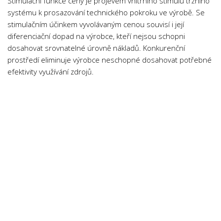
Stimulační funkce ceny je projevem vnitřního stimulu tržního
systému k prosazování technického pokroku ve výrobě. Se
stimulačním účinkem vyvolávaným cenou souvisí i její
diferenciační dopad na výrobce, kteří nejsou schopni
dosahovat srovnatelné úrovně nákladů. Konkurenční
prostředí eliminuje výrobce neschopné dosahovat potřebné
efektivity využívání zdrojů.