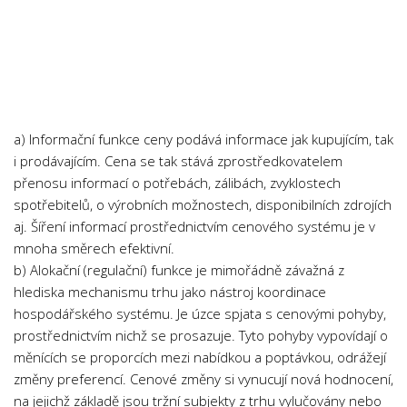
Chemie
Dějepis
Doprava a Logistika
Ekologie
Ekonomie
a) Informační funkce ceny podává informace jak kupujícím, tak
Fyzika
i prodávajícím. Cena se tak stává zprostředkovatelem
přenosu informací o potřebách, zálibách, zvyklostech
Informatika
spotřebitelů, o výrobních možnostech, disponibilních zdrojích
Jazyky
aj. Šíření informací prostřednictvím cenového systému je v
Management
mnoha směrech efektivní.
b) Alokační (regulační) funkce je mimořádně závažná z
Marketing
hlediska mechanismu trhu jako nástroj koordinace
Němčina
hospodářského systému. Je úzce spjata s cenovými pohyby,
Občanská nauka
prostřednictvím nichž se prosazuje. Tyto pohyby vypovídají o
měnících se proporcích mezi nabídkou a poptávkou, odrážejí
Pedagogika
změny preferencí. Cenové změny si vynucují nová hodnocení,
Právo
na jejichž základě jsou tržní subjekty z trhu vylučovány nebo