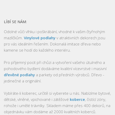
LÍBÍ SE NÁM:
Odolné vůči vlhku i poškrábání, vhodné k vašim čtyřnohým
mazlíčkům.
Vinylové podlahy
v atraktivních dekorech jsou
pro vás ideálním řešením. Dokonalá imitace dřeva nebo
kamene se hodí do každého interiéru.
Pro příjemný pocit při chůzi a vytvoření vašeho útulného a
pohodového bydlení dodáváme kvalitní vícevrstvé i masivní
dřevěné podlahy
a parkety od předních výrobců. Dřevo -
jedinečné a originální.
Vybíráte-li koberec, určitě si vyberete u nás. Nabízíme bytové,
dětské, vlněné, vpichované i zátěžové
koberce
, čistící zóny,
rohože i umělé trávníky. Skladem máme přes 400 dekorů, na
objednávku vám dodáme až 2000 kvalitních koberců.