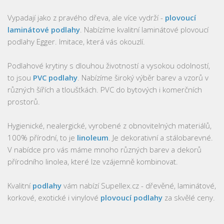
Vypadají jako z pravého dřeva, ale více vydrží -
plovoucí
laminátové podlahy
. Nabízíme kvalitní laminátové plovoucí
podlahy Egger. Imitace, která vás okouzlí.
Podlahové krytiny s dlouhou životností a vysokou odolností,
to jsou
PVC podlahy
. Nabízíme široký výběr barev a vzorů v
různých šířích a tloušťkách. PVC do bytových i komerčních
prostorů.
Hygienické, nealergické, vyrobené z obnovitelných materiálů,
100% přírodní, to je
linoleum
. Je dekorativní a stálobarevné.
V nabídce pro vás máme mnoho různých barev a dekorů
přírodního linolea, které lze vzájemně kombinovat.
Kvalitní
podlahy
vám nabízí Supellex.cz - dřevěné, laminátové,
korkové, exotické i vinylové
plovoucí podlahy
za skvělé ceny.