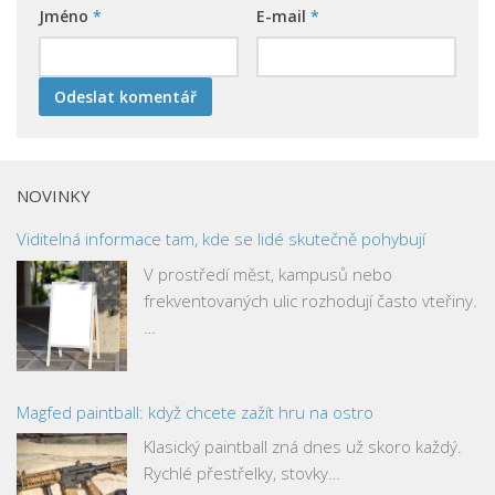
Jméno
*
E-mail
*
NOVINKY
Viditelná informace tam, kde se lidé skutečně pohybují
V prostředí měst, kampusů nebo
frekventovaných ulic rozhodují často vteřiny.
…
Magfed paintball: když chcete zažít hru na ostro
Klasický paintball zná dnes už skoro každý.
Rychlé přestřelky, stovky…