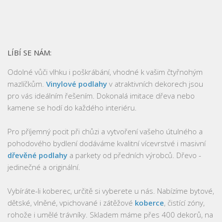
LÍBÍ SE NÁM:
Odolné vůči vlhku i poškrábání, vhodné k vašim čtyřnohým
mazlíčkům.
Vinylové podlahy
v atraktivních dekorech jsou
pro vás ideálním řešením. Dokonalá imitace dřeva nebo
kamene se hodí do každého interiéru.
Pro příjemný pocit při chůzi a vytvoření vašeho útulného a
pohodového bydlení dodáváme kvalitní vícevrstvé i masivní
dřevěné podlahy
a parkety od předních výrobců. Dřevo -
jedinečné a originální.
Vybíráte-li koberec, určitě si vyberete u nás. Nabízíme bytové,
dětské, vlněné, vpichované i zátěžové
koberce
, čistící zóny,
rohože i umělé trávníky. Skladem máme přes 400 dekorů, na