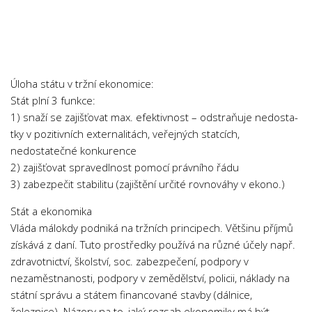
Chemie
Dějepis
Doprava a Logistika
Ekologie
Úloha státu v tržní ekonomice:
Ekonomie
Stát plní 3 funkce:
1) snaží se zajišťovat max. efektivnost – odstraňuje nedosta-
Fyzika
tky v pozitivních externalitách, veřejných statcích,
Informatika
nedostatečné konkurence
Jazyky
2) zajišťovat spravedlnost pomocí právního řádu
3) zabezpečit stabilitu (zajištění určité rovnováhy v ekono.)
Management
Marketing
Stát a ekonomika
Vláda málokdy podniká na tržních principech. Většinu příjmů
Němčina
získává z daní. Tuto prostředky používá na různé účely např.
Občanská nauka
zdravotnictví, školství, soc. zabezpečení, podpory v
nezaměstnanosti, podpory v zemědělství, policii, náklady na
Pedagogika
státní správu a státem financované stavby (dálnice,
Právo
železnice). Názory na to, jaký rozsah ekonomiky má být