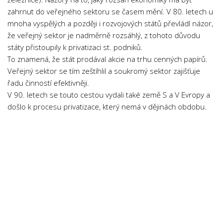
Psychologie a Sociologie
zahrnut do veřejného sektoru se časem mění. V 80. letech u
mnoha vyspělých a později i rozvojových států převládl názor,
Společenské vědy
že veřejný sektor je nadměrně rozsáhlý, z tohoto důvodu
Technika
státy přistoupily k privatizaci st. podniků.
Účetnictví
To znamená, že stát prodával akcie na trhu cenných papírů.
Veřejný sektor se tím zeštíhlil a soukromý sektor zajišťuje
Zdravotnictví
řadu činností efektivněji.
Zeměpis
V 90. letech se touto cestou vydali také země S a V Evropy a
došlo k procesu privatizace, který nemá v dějinách obdobu.
Novinky