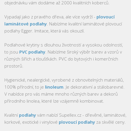
objednávku vám dodáme až 2000 kvalitních koberců.
Vypadají jako z pravého dřeva, ale více vydrží -
plovoucí
laminátové podlahy
. Nabízíme kvalitní laminátové plovoucí
podlahy Egger. Imitace, která vás okouzlí.
Podlahové krytiny s dlouhou životností a vysokou odolností,
to jsou
PVC podlahy
. Nabízíme široký výběr barev a vzorů v
různých šířích a tloušťkách. PVC do bytových i komerčních
prostorů.
Hygienické, nealergické, vyrobené z obnovitelných materiálů,
100% přírodní, to je
linoleum
. Je dekorativní a stálobarevné.
V nabídce pro vás máme mnoho různých barev a dekorů
přírodního linolea, které lze vzájemně kombinovat.
Kvalitní
podlahy
vám nabízí Supellex.cz - dřevěné, laminátové,
korkové, exotické i vinylové
plovoucí podlahy
za skvělé ceny.