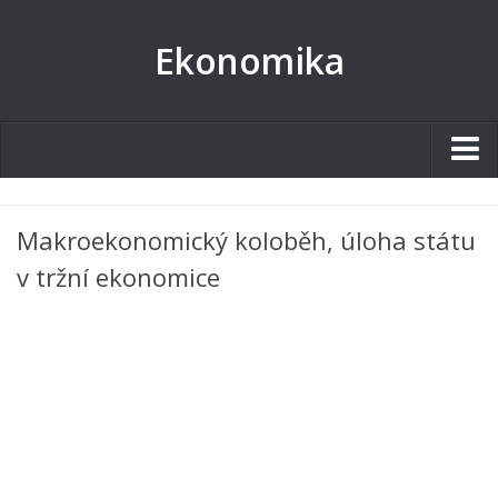
Ekonomika
Studentské.cz
Makroekonomický koloběh, úloha státu
Tematické okruhy
v tržní ekonomice
Angličtina
Art
Biologie
Catering a Gastronomie
Český jazyk
Cestovní ruch