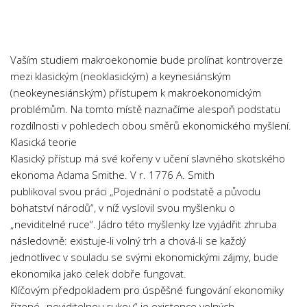
Chemie
Dějepis
Doprava a Logistika
Vaším studiem makroekonomie bude prolínat kontroverze
Ekologie
mezi klasickým (neoklasickým) a keynesiánským
(neokeynesiánským) přístupem k makroekonomickým
Ekonomie
problémům. Na tomto místě naznačíme alespoň podstatu
Fyzika
rozdílnosti v pohledech obou směrů ekonomického myšlení.
Informatika
Klasická teorie
Klasický přístup má své kořeny v učení slavného skotského
Jazyky
ekonoma Adama Smithe. V r. 1776 A. Smith
Management
publikoval svou práci „Pojednání o podstatě a původu
Marketing
bohatství národů“, v níž vyslovil svou myšlenku o
„neviditelné ruce“. Jádro této myšlenky lze vyjádřit zhruba
Němčina
následovně: existuje-li volný trh a chová-li se každý
Občanská nauka
jednotlivec v souladu se svými ekonomickými zájmy, bude
ekonomika jako celek dobře fungovat.
Pedagogika
Klíčovým předpokladem pro úspěšné fungování ekonomiky
Právo
řízené „neviditelnou rukou“ je existence volných