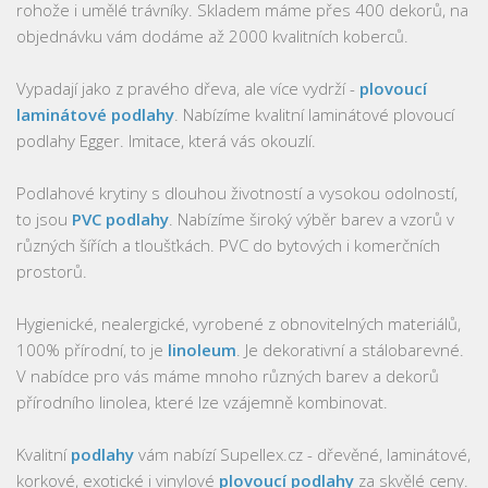
rohože i umělé trávníky. Skladem máme přes 400 dekorů, na
objednávku vám dodáme až 2000 kvalitních koberců.
Vypadají jako z pravého dřeva, ale více vydrží -
plovoucí
laminátové podlahy
. Nabízíme kvalitní laminátové plovoucí
podlahy Egger. Imitace, která vás okouzlí.
Podlahové krytiny s dlouhou životností a vysokou odolností,
to jsou
PVC podlahy
. Nabízíme široký výběr barev a vzorů v
různých šířích a tloušťkách. PVC do bytových i komerčních
prostorů.
Hygienické, nealergické, vyrobené z obnovitelných materiálů,
100% přírodní, to je
linoleum
. Je dekorativní a stálobarevné.
V nabídce pro vás máme mnoho různých barev a dekorů
přírodního linolea, které lze vzájemně kombinovat.
Kvalitní
podlahy
vám nabízí Supellex.cz - dřevěné, laminátové,
korkové, exotické i vinylové
plovoucí podlahy
za skvělé ceny.