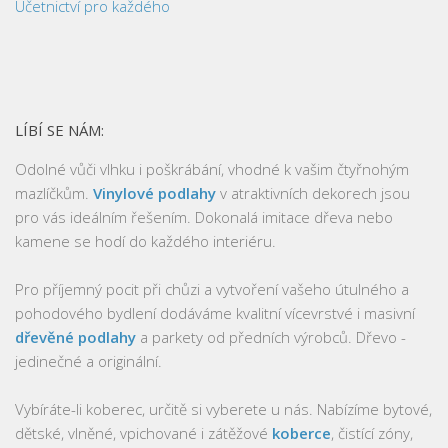
Účetnictví pro každého
LÍBÍ SE NÁM:
Odolné vůči vlhku i poškrábání, vhodné k vašim čtyřnohým
mazlíčkům.
Vinylové podlahy
v atraktivních dekorech jsou
pro vás ideálním řešením. Dokonalá imitace dřeva nebo
kamene se hodí do každého interiéru.
Pro příjemný pocit při chůzi a vytvoření vašeho útulného a
pohodového bydlení dodáváme kvalitní vícevrstvé i masivní
dřevěné podlahy
a parkety od předních výrobců. Dřevo -
jedinečné a originální.
Vybíráte-li koberec, určitě si vyberete u nás. Nabízíme bytové,
dětské, vlněné, vpichované i zátěžové
koberce
, čistící zóny,