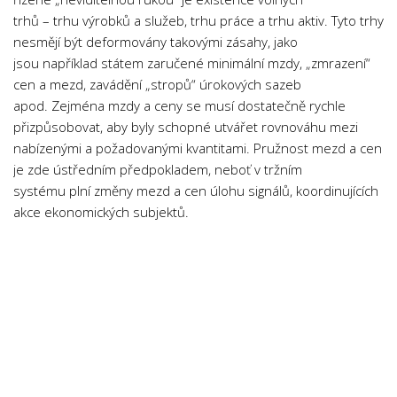
Psychologie a Sociologie
trhů – trhu výrobků a služeb, trhu práce a trhu aktiv. Tyto trhy
nesmějí být deformovány takovými zásahy, jako
Společenské vědy
jsou například státem zaručené minimální mzdy, „zmrazení“
Technika
cen a mezd, zavádění „stropů“ úrokových sazeb
Účetnictví
apod. Zejména mzdy a ceny se musí dostatečně rychle
přizpůsobovat, aby byly schopné utvářet rovnováhu mezi
Zdravotnictví
nabízenými a požadovanými kvantitami. Pružnost mezd a cen
Zeměpis
je zde ústředním předpokladem, neboť v tržním
systému plní změny mezd a cen úlohu signálů, koordinujících
Novinky
akce ekonomických subjektů.