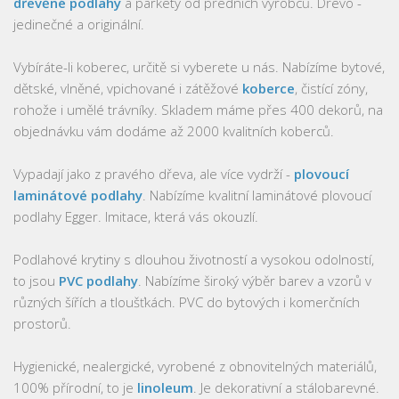
dřevěné podlahy
a parkety od předních výrobců. Dřevo -
jedinečné a originální.
Vybíráte-li koberec, určitě si vyberete u nás. Nabízíme bytové,
dětské, vlněné, vpichované i zátěžové
koberce
, čistící zóny,
rohože i umělé trávníky. Skladem máme přes 400 dekorů, na
objednávku vám dodáme až 2000 kvalitních koberců.
Vypadají jako z pravého dřeva, ale více vydrží -
plovoucí
laminátové podlahy
. Nabízíme kvalitní laminátové plovoucí
podlahy Egger. Imitace, která vás okouzlí.
Podlahové krytiny s dlouhou životností a vysokou odolností,
to jsou
PVC podlahy
. Nabízíme široký výběr barev a vzorů v
různých šířích a tloušťkách. PVC do bytových i komerčních
prostorů.
Hygienické, nealergické, vyrobené z obnovitelných materiálů,
100% přírodní, to je
linoleum
. Je dekorativní a stálobarevné.