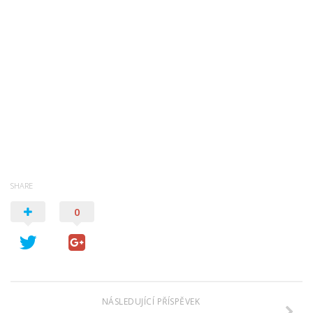
Psychologie a Sociologie
Společenské vědy
Technika
Účetnictví
Zdravotnictví
Zeměpis
Novinky
SHARE
0
NÁSLEDUJÍCÍ PŘÍSPĚVEK