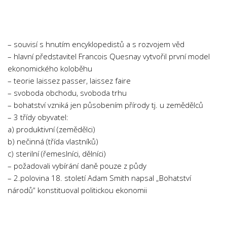
Chemie
Dějepis
Doprava a Logistika
– souvisí s hnutím encyklopedistů a s rozvojem věd
Ekologie
– hlavní představitel Francois Quesnay vytvořil první model
ekonomického koloběhu
Ekonomie
– teorie laissez passer, laissez faire
Fyzika
– svoboda obchodu, svoboda trhu
Informatika
– bohatství vzniká jen působením přírody tj. u zemědělců
– 3 třídy obyvatel:
Jazyky
a) produktivní (zemědělci)
Management
b) nečinná (třída vlastníků)
Marketing
c) sterilní (řemeslníci, dělníci)
– požadovali vybírání daně pouze z půdy
Němčina
– 2.polovina 18. století Adam Smith napsal „Bohatství
Občanská nauka
národů“ konstituoval politickou ekonomii
Pedagogika
Právo