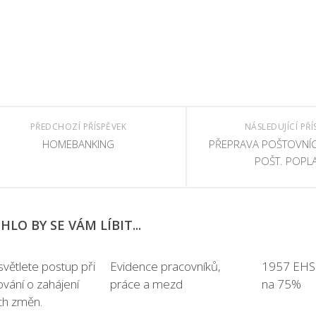
PŘEDCHOZÍ PŘÍSPĚVEK
NÁSLEDUJÍCÍ PŘÍ
HOMEBANKING
PŘEPRAVA POŠTOVNÍC
POŠT. POPL
LO BY SE VÁM LÍBIT...
světlete postup při
Evidence pracovníků,
1957 EHS: 
vání o zahájení
práce a mezd
na 75%
ch změn.