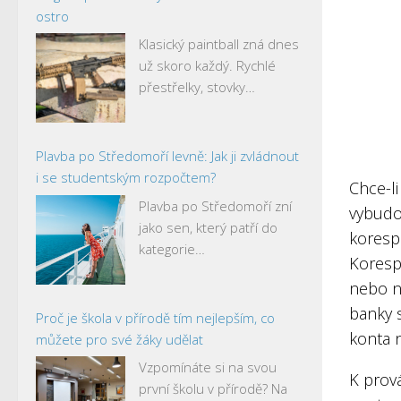
ostro
Klasický paintball zná dnes
už skoro každý. Rychlé
přestřelky, stovky…
Plavba po Středomoří levně: Jak ji zvládnout
i se studentským rozpočtem?
Chce-li
Plavba po Středomoří zní
vybudo
jako sen, který patří do
koresp
kategorie…
Koresp
nebo n
banky s
Proč je škola v přírodě tím nejlepším, co
konta 
můžete pro své žáky udělat
Vzpomínáte si na svou
K prov
první školu v přírodě? Na