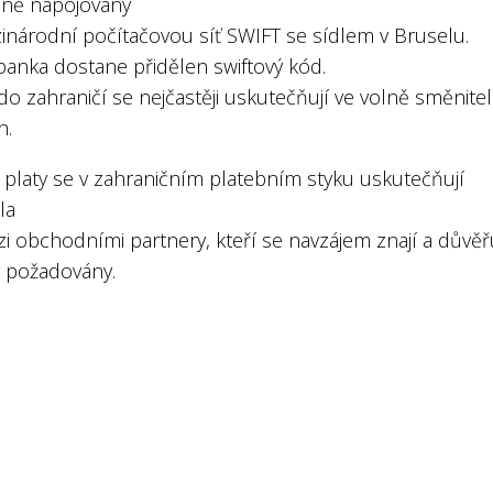
ně napojovány
inárodní počítačovou síť SWIFT se sídlem v Bruselu.
banka dostane přidělen swiftový kód.
do zahraničí se nejčastěji uskutečňují ve volně směnite
h.
 platy se v zahraničním platebním styku uskutečňují
la
i obchodními partnery, kteří se navzájem znají a důvěřuj
y požadovány.