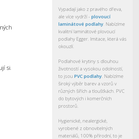
Vypadají jako z pravého dřeva,
ale více vydrží -
plovoucí
laminátové podlahy
. Nabízíme
lných
kvalitní laminátové plovoucí
podlahy Egger. Imitace, která vás
okouzlí.
Podlahové krytiny s dlouhou
í si.
životností a vysokou odolností,
to jsou
PVC podlahy
. Nabízíme
široký výběr barev a vzorů v
různých šířích a tloušťkách. PVC
do bytových i komerčních
prostorů.
Hygienické, nealergické,
vyrobené z obnovitelných
materiálů, 100% přírodní, to je