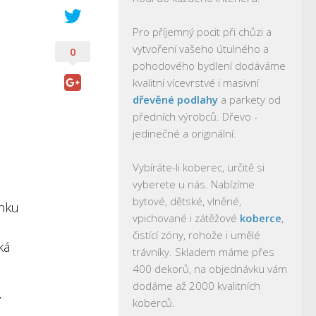
Pro příjemný pocit při chůzi a
vytvoření vašeho útulného a
0
pohodového bydlení dodáváme
kvalitní vícevrstvé i masivní
dřevěné podlahy
a parkety od
předních výrobců. Dřevo -
jedinečné a originální.
Vybíráte-li koberec, určitě si
vyberete u nás. Nabízíme
bytové, dětské, vlněné,
anku
vpichované i zátěžové
koberce
,
čistící zóny, rohože i umělé
ká
trávníky. Skladem máme přes
400 dekorů, na objednávku vám
dodáme až 2000 kvalitních
y
koberců.