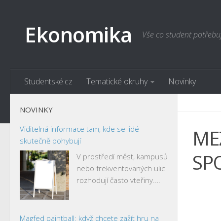
Ekonomika
Vše co student potřebu
Studentské.cz
Tematické okruhy
Novinky
NOVINKY
Viditelná informace tam, kde se lidé
ME
skutečně pohybují
SPO
V prostředí měst, kampusů
nebo frekventovaných ulic
rozhodují často vteřiny.…
Magfed paintball: když chcete zažít hru na