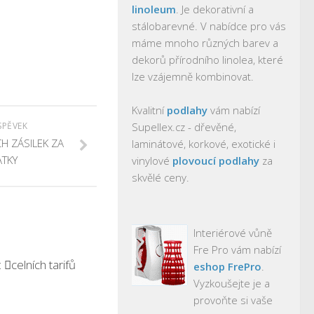
linoleum
. Je dekorativní a
stálobarevné. V nabídce pro vás
máme mnoho různých barev a
dekorů přírodního linolea, které
lze vzájemně kombinovat.
Kvalitní
podlahy
vám nabízí
SPĚVEK
Supellex.cz - dřevěné,
H ZÁSILEK ZA
laminátové, korkové, exotické i
ATKY
vinylové
plovoucí podlahy
za
skvělé ceny.
Interiérové vůně
Fre Pro vám nabízí
celních tarifů
eshop FrePro
.
Vyzkoušejte je a
provoňte si vaše