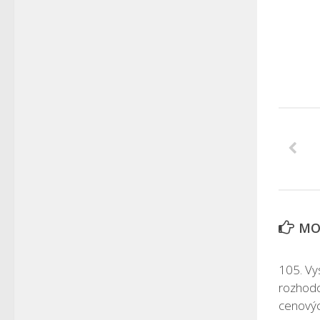
MOH
105. Vy
rozhodo
cenový