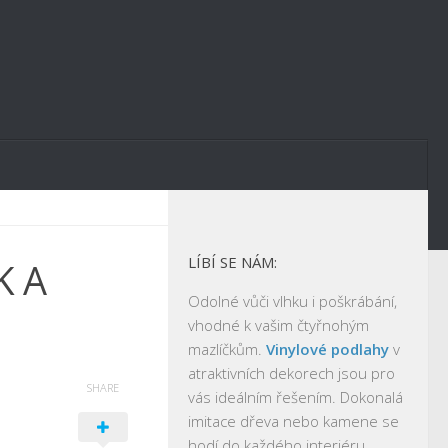
LÍBÍ SE NÁM:
K A
Odolné vůči vlhku i poškrábání,
vhodné k vašim čtyřnohým
mazlíčkům.
Vinylové podlahy
v
atraktivních dekorech jsou pro
SHARE
vás ideálním řešením. Dokonalá
imitace dřeva nebo kamene se
hodí do každého interiéru.