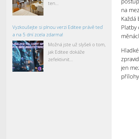
postup
ten…
na mez
Každá 
Platby 
Vyzkoušejte si plnou verzi Editee právě teď
a na 5 dní zcela zdarma!
měnác
Možná jste už slyšeli o tom,
Hladké
jak Editee dokáže
zpravid
zefektivnit…
jen mez
příloh