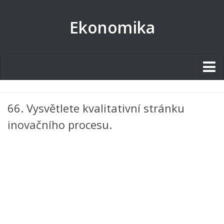
Ekonomika
Studentské.cz
66. Vysvětlete kvalitativní stránku
Tematické okruhy
inovačního procesu.
Angličtina
Art
Biologie
Catering a Gastronomie
Český jazyk
Cestovní ruch