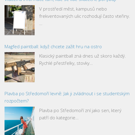
V prostředí měst, kampusů nebo
frekventovaných ulic rozhodují často vteřiny.
…
Magfed paintball: když chcete zažít hru na ostro
Klasický paintball zná dnes už skoro každý.
Rychlé přestřelky, stovky…
Plavba po Středomoří levně: Jak ji zvládnout i se studentským
rozpočtem?
Plavba po Středomoří zní jako sen, který
patří do kategorie…