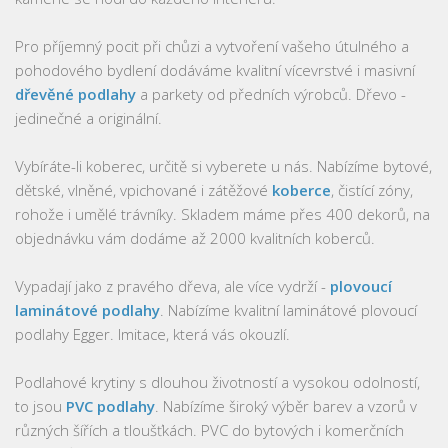
Pro příjemný pocit při chůzi a vytvoření vašeho útulného a
pohodového bydlení dodáváme kvalitní vícevrstvé i masivní
dřevěné podlahy
a parkety od předních výrobců. Dřevo -
jedinečné a originální.
Vybíráte-li koberec, určitě si vyberete u nás. Nabízíme bytové,
dětské, vlněné, vpichované i zátěžové
koberce
, čistící zóny,
rohože i umělé trávníky. Skladem máme přes 400 dekorů, na
objednávku vám dodáme až 2000 kvalitních koberců.
Vypadají jako z pravého dřeva, ale více vydrží -
plovoucí
laminátové podlahy
. Nabízíme kvalitní laminátové plovoucí
podlahy Egger. Imitace, která vás okouzlí.
Podlahové krytiny s dlouhou životností a vysokou odolností,
to jsou
PVC podlahy
. Nabízíme široký výběr barev a vzorů v
různých šířích a tloušťkách. PVC do bytových i komerčních