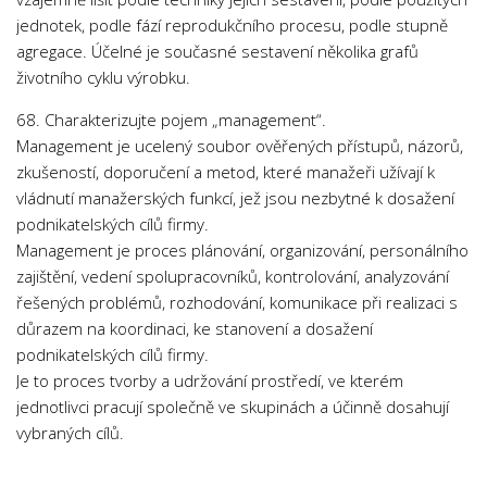
Psychologie a Sociologie
jednotek, podle fází reprodukčního procesu, podle stupně
agregace. Účelné je současné sestavení několika grafů
Společenské vědy
životního cyklu výrobku.
Technika
68. Charakterizujte pojem „management“.
Účetnictví
Management je ucelený soubor ověřených přístupů, názorů,
Zdravotnictví
zkušeností, doporučení a metod, které manažeři užívají k
vládnutí manažerských funkcí, jež jsou nezbytné k dosažení
Zeměpis
podnikatelských cílů firmy.
Novinky
Management je proces plánování, organizování, personálního
zajištění, vedení spolupracovníků, kontrolování, analyzování
řešených problémů, rozhodování, komunikace při realizaci s
důrazem na koordinaci, ke stanovení a dosažení
podnikatelských cílů firmy.
Je to proces tvorby a udržování prostředí, ve kterém
jednotlivci pracují společně ve skupinách a účinně dosahují
vybraných cílů.