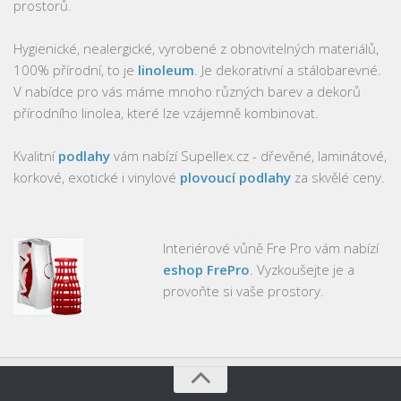
prostorů.
Hygienické, nealergické, vyrobené z obnovitelných materiálů,
100% přírodní, to je
linoleum
. Je dekorativní a stálobarevné.
V nabídce pro vás máme mnoho různých barev a dekorů
přírodního linolea, které lze vzájemně kombinovat.
Kvalitní
podlahy
vám nabízí Supellex.cz - dřevěné, laminátové,
korkové, exotické i vinylové
plovoucí podlahy
za skvělé ceny.
Interiérové vůně Fre Pro vám nabízí
eshop FrePro
. Vyzkoušejte je a
provoňte si vaše prostory.