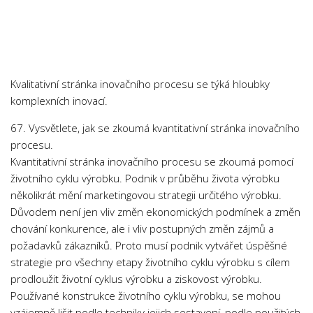
Chemie
Dějepis
Doprava a Logistika
Ekologie
Kvalitativní stránka inovačního procesu se týká hloubky
Ekonomie
komplexních inovací.
Fyzika
67. Vysvětlete, jak se zkoumá kvantitativní stránka inovačního
Informatika
procesu.
Kvantitativní stránka inovačního procesu se zkoumá pomocí
Jazyky
životního cyklu výrobku. Podnik v průběhu života výrobku
Management
několikrát mění marketingovou strategii určitého výrobku.
Marketing
Důvodem není jen vliv změn ekonomických podmínek a změn
chování konkurence, ale i vliv postupných změn zájmů a
Němčina
požadavků zákazníků. Proto musí podnik vytvářet úspěšné
Občanská nauka
strategie pro všechny etapy životního cyklu výrobku s cílem
prodloužit životní cyklus výrobku a ziskovost výrobku.
Pedagogika
Používané konstrukce životního cyklu výrobku, se mohou
Právo
vzájemně lišit podle techniky jejich sestavení, podle použitých